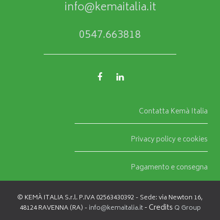
info@kemaitalia.it
0547.663818
Contatta Kemà Italia
Privacy policy e cookies
Pagamento e consegna
© KEMÀ ITALIA S.r.l. P.IVA 02563430392 - Sede: via Newton 16,
- Credits
48124 RAVENNA (RA) -
info@kemaitalia.it
Q Group