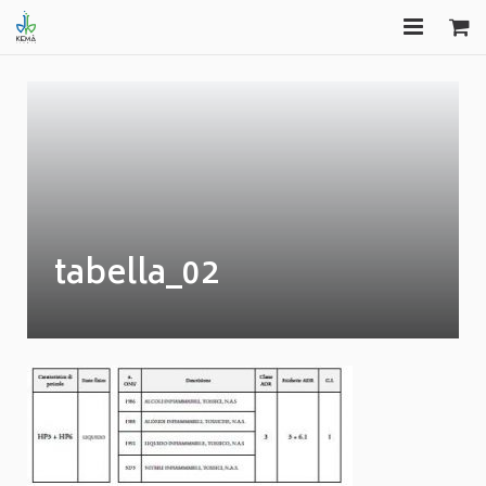
HOME
FORMAZIONE
EDITORIA
CONSULENZA
tabella_02
GAS FREE
COMUNICAZIONI
APPROFONDIMENTI