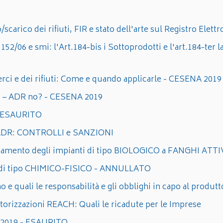
o/scarico dei rifiuti, FIR e stato dell'arte sul Registro Elet
.152/06 e smi: l'Art.184-bis i Sottoprodotti e l'art.184-ter l
rci e dei rifiuti: Come e quando applicarle - CESENA 2019
 sì – ADR no? - CESENA 2019
 - ESAURITO
in ADR: CONTROLLI e SANZIONI
onamento degli impianti di tipo BIOLOGICO a FANGHI ATTI
i di tipo CHIMICO-FISICO - ANNULLATO
uali le responsabilità e gli obblighi in capo al produtt
torizzazioni REACH: Quali le ricadute per le Imprese