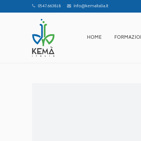
0547.663818
info@kemaitalia.it
HOME
FORMAZIO