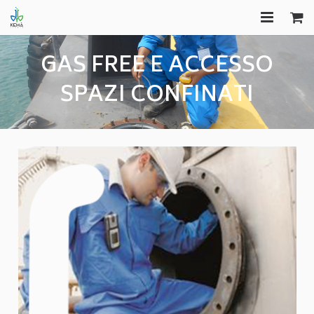
HOME
GAS FREE E ACCESSO
FORMAZIONE
SPAZI CONFINATI
EDITORIA
CONSULENZA
GAS FREE
COMUNICAZIONI
APPROFONDIMENTI