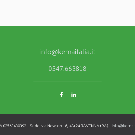
info@kemaitalia.it
0547.663818
IVA 02563430392 - Sede: via Newton 16, 48124 RAVENNA (RA) -
info@kemaita