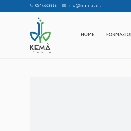
0547.663818
info@kemaitalia.it
HOME
FORMAZIO