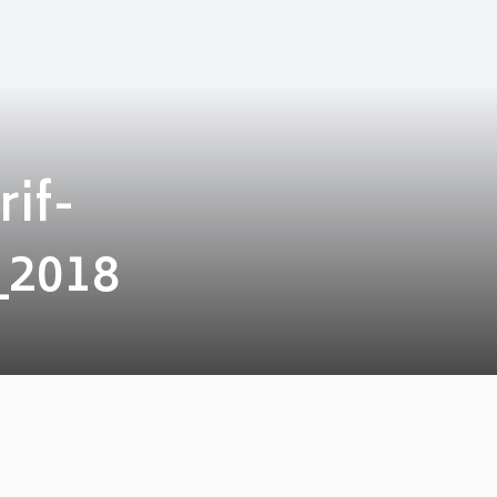
if-
_2018