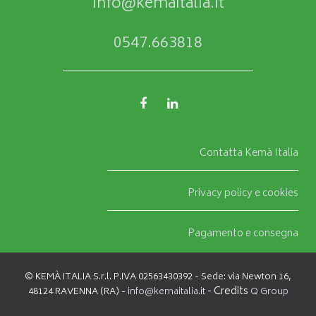
info@kemaitalia.it
0547.663818
Contatta Kemà Italia
Privacy policy e cookies
Pagamento e consegna
© KEMÀ ITALIA S.r.l. P.IVA 02563430392 - Sede: via Newton 16,
- Credits
48124 RAVENNA (RA) -
info@kemaitalia.it
Q Group