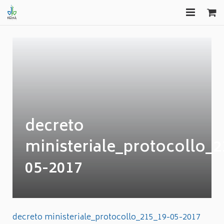
HOME
FORMAZIONE
EDITORIA
CONSULENZA
decreto
GAS FREE
ministeriale_protocollo_2
COMUNICAZIONI
05-2017
APPROFONDIMENTI
decreto ministeriale_protocollo_215_19-05-2017