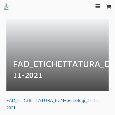
HOME
FORMAZIONE
EDITORIA
CONSULENZA
FAD_ETICHETTATURA_ECM
GAS FREE
11-2021
COMUNICAZIONI
APPROFONDIMENTI
FAD_ETICHETTATURA_ECM+tecnologi_24-11-
2021