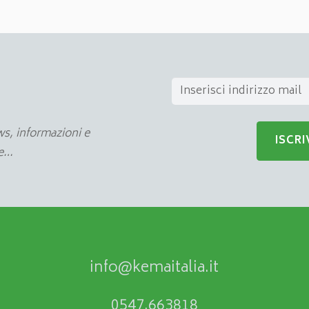
s, informazioni e
re…
info@kemaitalia.it
0547.663818