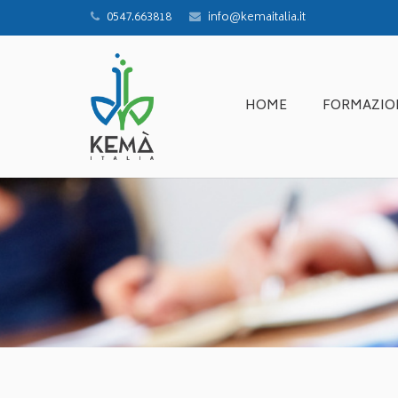
0547.663818
info@kemaitalia.it
HOME
FORMAZIO