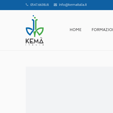
0547.663818
info@kemaitalia.it
HOME
FORMAZIO