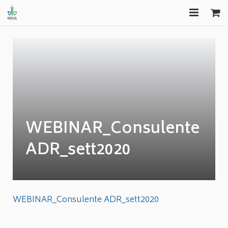
HOME
FORMAZIONE
EDITORIA
CONSULENZA
WEBINAR_Consulente
GAS FREE
ADR_sett2020
COMUNICAZIONI
APPROFONDIMENTI
WEBINAR_Consulente ADR_sett2020